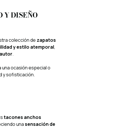
 Y DISEÑO
stra colección de
zapatos
idad y estilo atemporal
,
 autor
.
ra una ocasión especial o
y sofisticación.
os
tacones anchos
reciendo una
sensación de