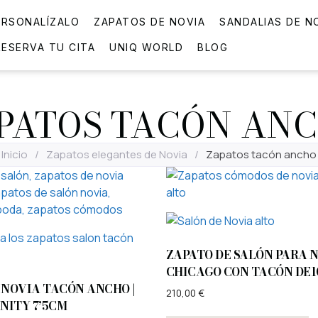
ERSONALÍZALO
ZAPATOS DE NOVIA
SANDALIAS DE N
RESERVA TU CITA
UNIQ WORLD
BLOG
PATOS TACÓN AN
Inicio
/
Zapatos elegantes de Novia
/
Zapatos tacón ancho
ZAPATO DE SALÓN PARA N
CHICAGO CON TACÓN DE
 NOVIA TACÓN ANCHO |
210,00
€
INITY 7’5CM