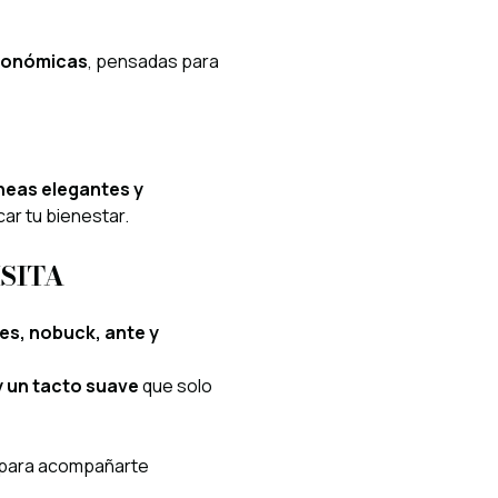
rgonómicas
, pensadas para
íneas elegantes y
car tu bienestar.
SITA
les, nobuck, ante y
y un tacto suave
que solo
 para acompañarte