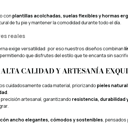
do con
plantillas acolchadas, suelas flexibles y hormas e
ural de tu pie y mantener la comodidad durante todo el día.
es reales
rna exige versatilidad: por eso nuestros diseños combinan
l
 permitiendo que disfrutes del estilo que te encanta sin sacrifi
 ALTA CALIDAD Y ARTESANÍA EXQUI
s cuidadosamente cada material, priorizando
pieles natura
dad
.
 precisión artesanal, garantizando
resistencia, durabilidad 
grar.
acón ancho elegantes, cómodos y sostenibles
, pensados