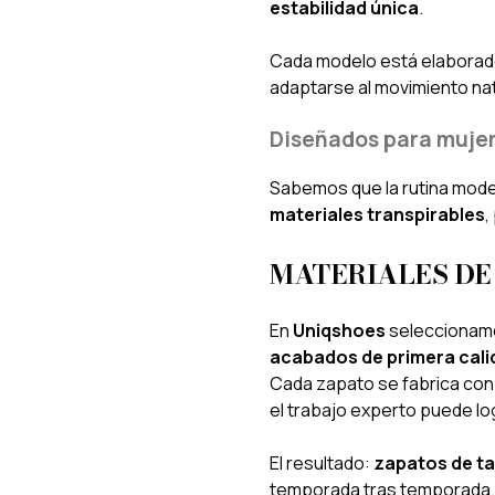
estabilidad única
.
Cada modelo está elabora
adaptarse al movimiento nat
Diseñados para mujer
Sabemos que la rutina mode
materiales transpirables
,
MATERIALES DE
En
Uniqshoes
seleccionamo
acabados de primera cali
Cada zapato se fabrica con
el trabajo experto puede lo
El resultado:
zapatos de t
temporada tras temporada.