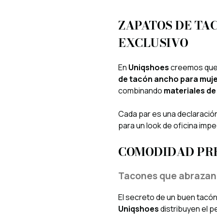
ZAPATOS DE TA
EXCLUSIVO
En
Uniqshoes
creemos que 
de tacón ancho para muj
combinando
materiales de 
Cada par es una declaración 
para un look de oficina im
COMODIDAD PRE
Tacones que abrazan
El secreto de un buen tacón
Uniqshoes
distribuyen el p