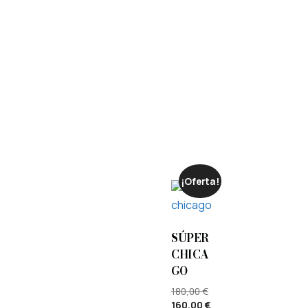
¡Oferta!
SÚPER
CHICA
GO
180,00
€
160,00
€