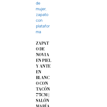
ZAPAT
O DE
NOVIA
EN PIEL
Y ANTE
EN
BLANC
O CON
TACÓN
7’5CM |
SALÓN
MARÍA