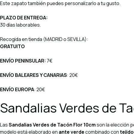
Este zapato también puedes personalizarlo a tu gusto.
PLAZO DE ENTREGA:
30 días laborables.
Recogida en tienda (MADRID o SEVILLA):
GRATUITO
ENVÍO PENINSULAR:
7€
ENVÍO BALEARES Y CANARIAS
:
20€
ENVÍO EUROPA
:
20€
Sandalias Verdes de T
Las
Sandalias Verdes de Tacón Flor 10cm
son la elección p
modelo está elaborado en
ante verde
combinado con
tejid