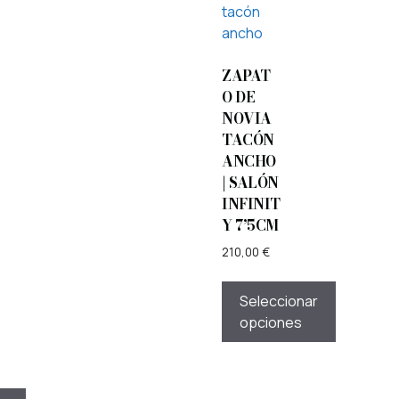
ZAPAT
O DE
NOVIA
TACÓN
ANCHO
| SALÓN
INFINIT
Y 7’5CM
210,00
€
Seleccionar
opciones