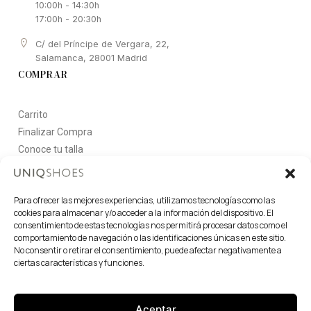
10:00h - 14:30h
17:00h - 20:30h
C/ del Príncipe de Vergara, 22,
Salamanca, 28001 Madrid
COMPRAR
Carrito
Finalizar Compra
Conoce tu talla
FAQ
Para ofrecer las mejores experiencias, utilizamos tecnologías como las
NEWSLETTER
cookies para almacenar y/o acceder a la información del dispositivo. El
consentimiento de estas tecnologías nos permitirá procesar datos como el
comportamiento de navegación o las identificaciones únicas en este sitio.
No consentir o retirar el consentimiento, puede afectar negativamente a
Manténgase al día de nuestras últimas noticias, reciba ofertas
ciertas características y funciones.
exclusivas y mucho más.
Aceptar