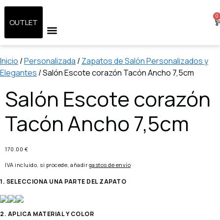
0
OUTLET
ZAPATOS DE NOVIA
SANDALIAS DE NOVIA
RESERVA TU CITA
Inicio
/
Personalizada
/
Zapatos de Salón Personalizados y
Elegantes
/ Salón Escote corazón Tacón Ancho 7,5cm
Salón Escote corazón
Tacón Ancho 7,5cm
170.00 €
IVA incluido, si procede, añadir
gastos de envío
1. SELECCIONA UNA PARTE DEL ZAPATO
2. APLICA MATERIAL Y COLOR