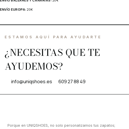
ENVÍO BALEARES Y CANARIAS:
20€
ENVÍO EUROPA:
20€
ESTAMOS AQUÍ PARA AYUDARTE
¿NECESITAS QUE TE
AYUDEMOS?
info@uniqshoes.es
609 27 88 49
Porque en UNIQSHOES, no solo personalizamos tus zapatos;